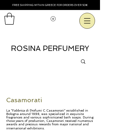
FREE SHIPPING WITHIN GREECE FOR ORDERS OVER 50€
Смотреть баллы
ROSINA PERFUMERY
Casamorati
La “Fabbrica di Profumi C.Casamorati” established in
Bologna around 1888, was specialized in exquisite
fragrances and various sophisticated bath soaps. During
those years of production, Casamorati received numerous
awards and precious rewards from major national and
Niche Perfumes
international exhibitions.