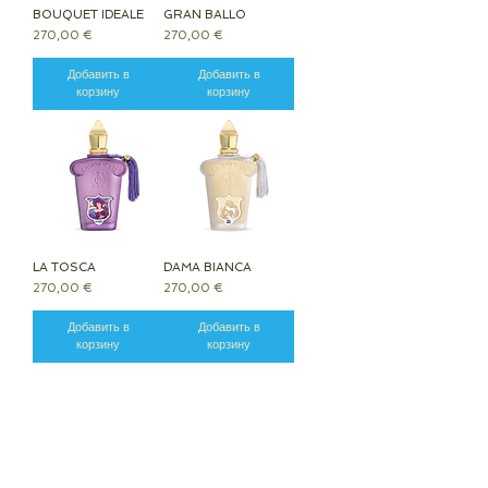
BOUQUET IDEALE
GRAN BALLO
Цена
Цена
270,00 €
270,00 €
Добавить в
Добавить в
корзину
корзину
LA TOSCA
DAMA BIANCA
Цена
Цена
270,00 €
270,00 €
Добавить в
Добавить в
корзину
корзину
Показать еще
© ROSINA PERFUMERY